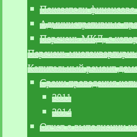
Показатели финансово
Административные пр
Перечень МКД, с кото
Перечень многоквартирн
Капитальный ремонт дом
Сроки проведения кап
2011
2014
Отчет о выполнении к