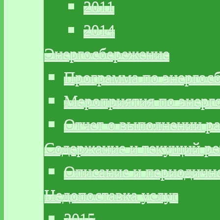
2011
2014
Энергосбережение
Программа по энергос
Мероприятия по энерг
Отчет о выполнении р
Содержание и текущий р
Описание и периодичн
Недопоставка услуг
2015